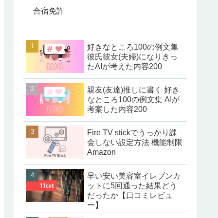
合宿免許
好きなところ100の例文集
彼氏彼女(夫婦)になりきっ
たAIが考えた内容200
親友(友達)推しに書く 好き
なところ100の例文集 AIが
考案した内容200
Fire TV stickでうっかり課
金しない設定方法 機能制限
Amazon
早い安い美容室イレブンカ
ットに5回通った結果どう
だったか【口コミレビュ
ー】