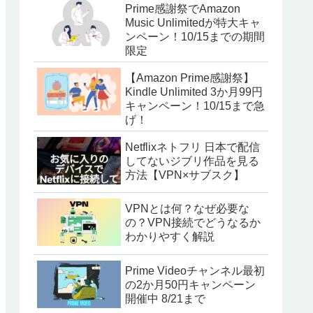
Prime感謝祭でAmazon
Music Unlimitedが特大キャ
ンペーン！10/15までの期間
限定
【Amazon Prime感謝祭】
Kindle Unlimited 3か月99円
キャンペーン！10/15まで急
げ！
Netflixネトフリ 日本で配信
してないジブリ作品を見る
方法【VPN×サブスク】
VPNとは何？なぜ必要な
の？VPN接続でどうなるか
わかりやすく解説
Prime Videoチャンネル最初
の2か月50円キャンペーン
開催中 8/21まで