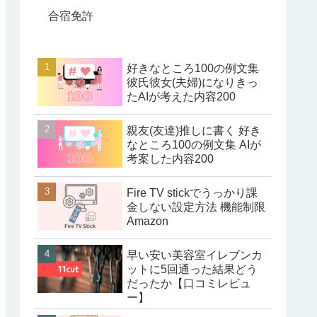
合宿免許
好きなところ100の例文集
彼氏彼女(夫婦)になりきっ
たAIが考えた内容200
親友(友達)推しに書く 好き
なところ100の例文集 AIが
考案した内容200
Fire TV stickでうっかり課
金しない設定方法 機能制限
Amazon
早い安い美容室イレブンカ
ットに5回通った結果どう
だったか【口コミレビュ
ー】