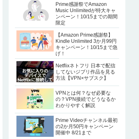
Prime感謝祭でAmazon
Music Unlimitedが特大キャ
ンペーン！10/15までの期間
限定
【Amazon Prime感謝祭】
Kindle Unlimited 3か月99円
キャンペーン！10/15まで急
げ！
Netflixネトフリ 日本で配信
してないジブリ作品を見る
方法【VPN×サブスク】
VPNとは何？なぜ必要な
の？VPN接続でどうなるか
わかりやすく解説
Prime Videoチャンネル最初
の2か月50円キャンペーン
開催中 8/21まで