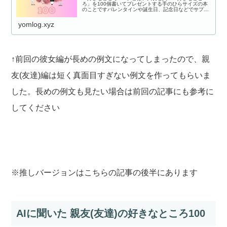
ろ」を100個書いてプレゼントする手のひらサイズの本
のことですバレンタインや誕生日、記念日などでサプラ
イズプレゼントとして人気がありますかわいいシールや
カラフルなペンを用意して、相手のことを...
yomlog.xyz
↑前回の彼女編が長めの例文になってしまったので、親
友(友達)編は短く真面目すぎない例文を作ってもらいま
した。長めの例文も見たい場合は前回の記事にも参考に
してください
※推しバージョンはこちらの記事の後半にあります
AIに聞いた 親友(友達)の好きなところ100