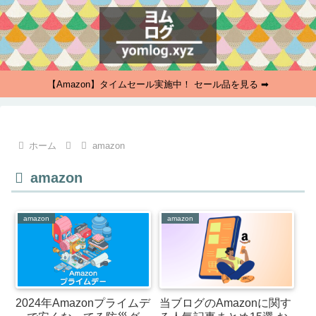
【Amazon】タイムセール実施中！ セール品を見る ➡
ホーム
amazon
amazon
amazon
amazon
2024年Amazonプライムデ
当ブログのAmazonに関す