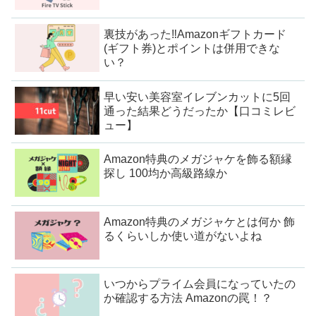
裏技があった‼Amazonギフトカード
(ギフト券)とポイントは併用できな
い？
早い安い美容室イレブンカットに5回
通った結果どうだったか【口コミレビ
ュー】
Amazon特典のメガジャケを飾る額縁
探し 100均か高級路線か
Amazon特典のメガジャケとは何か 飾
るくらいしか使い道がないよね
いつからプライム会員になっていたの
か確認する方法 Amazonの罠！？