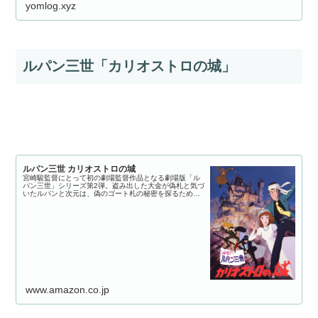
したりレンタルすることでジブリ作品は視...
yomlog.xyz
ルパン三世「カリオストロの城」
ルパン三世 カリオストロの城
宮崎駿監督にとって初の劇場監督作品となる劇場版「ル
パン三世」シリーズ第2弾。盗み出した大金が偽札と気づ
いたルパンと次元は、偽のゴート札の秘密を探るため、
カリオストロ公国へやって来た。そして謎の男たちに追
われていた少女クラリスを助けるのだが…...
www.amazon.co.jp