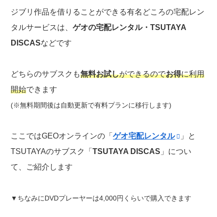
ジブリ作品を借りることができる有名どころの宅配レン
タルサービスは、
ゲオの宅配レンタル・TSUTAYA
DISCAS
などです
どちらのサブスクも
無料お試し
ができるので
お得
に利用
開始
できます
(※無料期間後は自動更新で有料プランに移行します)
ここではGEOオンラインの「
ゲオ宅配レンタル
」と
TSUTAYAのサブスク「
TSUTAYA DISCAS
」につい
て、ご紹介します
▼ちなみにDVDプレーヤーは4,000円くらいで購入できます