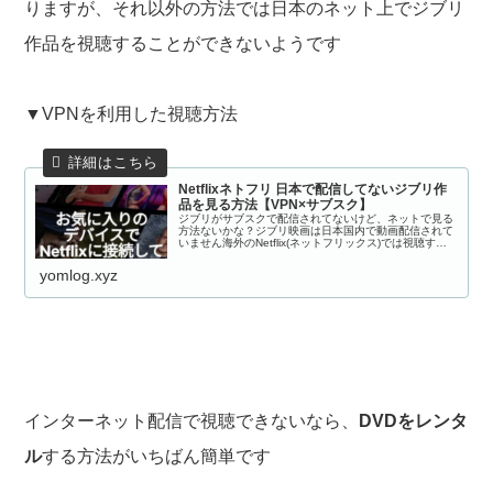
りますが、それ以外の方法では日本のネット上でジブリ
作品を視聴することができないようです
▼VPNを利用した視聴方法
Netflixネトフリ 日本で配信してないジブリ作
品を見る方法【VPN×サブスク】
ジブリがサブスクで配信されてないけど、ネットで見る
方法ないかな？ジブリ映画は日本国内で動画配信されて
いません海外のNetflix(ネットフリックス)では視聴する
ことができます基本的にジブリ作品を日本国内で見るに
はDVDを購入・レンタルするし...
yomlog.xyz
インターネット配信で視聴できないなら、
DVDをレンタ
ル
する方法がいちばん簡単です