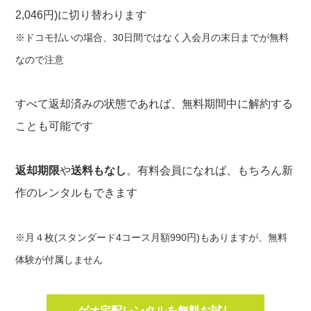
2,046円)に切り替わります
※ドコモ払いの場合、30日間ではなく入会月の末日までが無料
なので注意
すべて返却済みの状態であれば、無料期間中に解約する
ことも可能です
返却期限
や
送料もなし
。有料会員になれば、もちろん新
作のレンタルもできます
※月４枚(スタンダード4コース月額990円)もありますが、無料
体験が付属しません
ゲオ宅配レンタルを無料お試し