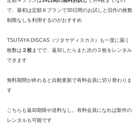
定額４プランは
14日間の無料お試し
で月4枚までなの
で、最初は定額８プランで30日間のお試しと旧作の枚数
制限なしを利用するのがおすすめ
TSUTAYA DISCAS（ツタヤディスカス）も一度に届く
枚数は
２枚
までで、返却したらまた次の２枚をレンタル
できます
無料期間が終わると自動更新で有料会員に切り替わりま
す
こちらも返却期限や送料なし。有料会員になれば新作の
レンタルも可能です