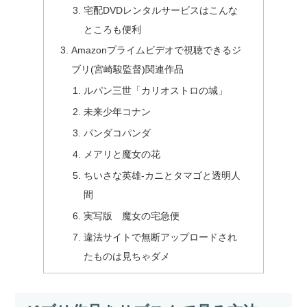
宅配DVDレンタルサービスはこんな
ところも便利
Amazonプライムビデオで視聴できるジ
ブリ(宮崎駿監督)関連作品
ルパン三世「カリオストロの城」
未来少年コナン
パンダコパンダ
メアリと魔女の花
ちいさな英雄-カニとタマゴと透明人
間
実写版 魔女の宅急便
違法サイトで無断アップロードされ
たものは見ちゃダメ