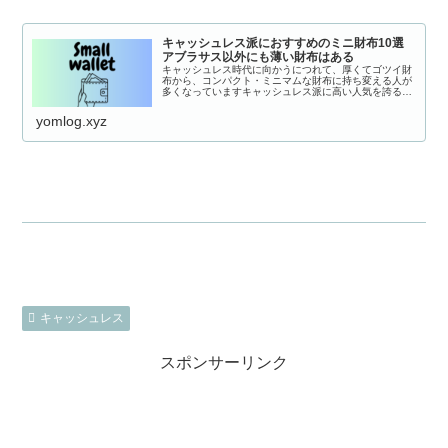
キャッシュレス派におすすめのミニ財布10選
アブラサス以外にも薄い財布はある
キャッシュレス時代に向かうにつれて、厚くてゴツイ財
布から、コンパクト・ミニマムな財布に持ち変える人が
多くなっていますキャッシュレス派に高い人気を誇る
「abrAsus(アブラサス)薄い財布」がおそらく一番有名
ですがアブラサス以外にもコンパクト...
yomlog.xyz
キャッシュレス
スポンサーリンク