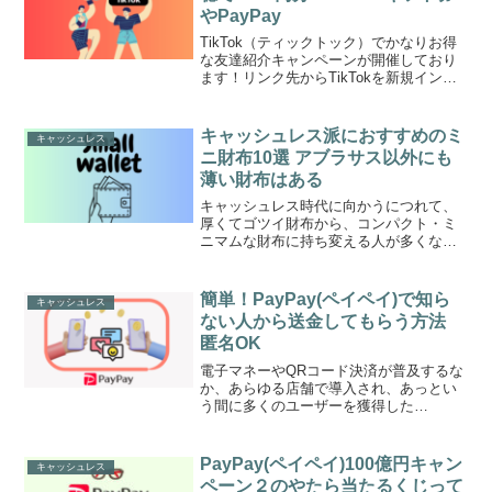
やPayPay
TikTok（ティックトック）でかなりお得
な友達紹介キャンペーンが開催しており
ます！リンク先からTikTokを新規インス
トール＆10分×7日間動画視聴のタスクを
完了すると、アマゾンギフト券など
「3600円分」がもらえるキャンペーンが
キャッシュレス派におすすめのミ
キャッシュレス
2023...
ニ財布10選 アブラサス以外にも
薄い財布はある
キャッシュレス時代に向かうにつれて、
厚くてゴツイ財布から、コンパクト・ミ
ニマムな財布に持ち変える人が多くなっ
ていますキャッシュレス派に高い人気を
誇る「abrAsus(アブラサス)薄い財布」が
おそらく一番有名ですがアブラサス以外
簡単！PayPay(ペイペイ)で知ら
キャッシュレス
にもコンパクト...
ない人から送金してもらう方法
匿名OK
電子マネーやQRコード決済が普及するな
か、あらゆる店舗で導入され、あっとい
う間に多くのユーザーを獲得した
PayPay(ペイペイ)今や、PayPay(ペイペ
イ)は日本で一番利用者が多いQRコード
決済と言われていますPayPayはどんどん
PayPay(ペイペイ)100億円キャン
キャッシュレス
使い勝...
ペーン２のやたら当たるくじって