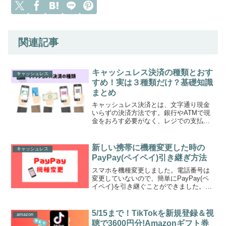
関連記事
キャッシュレス決済の種類とおす
キャッシュレス
すめ！実は３種類だけ？基礎知識
まとめ
キャッシュレス決済とは、文字通り現金
いらずの決済方法です。銀行やATMで現
金をおろす必要がなく、レジでの支払い
もスムーズ。ポイントも貯まって節約に
なります。ただ、選ぶのが面倒なほど
様々なキャッシュレス決済が誕生してい
新しい携帯に機種変更した時の
キャッシュレス
ますよね。この背景には東...
PayPay(ペイペイ)引き継ぎ方法
スマホを機種変更しました。電話番号は
変更していないので、簡単にPayPay(ペ
イペイ)を引き継ぐことができました。残
高が少ないですが…、残っていた１０２
円も引き継げています。この記事では、
機種変更した時のPayPay(ペイペイ)引き
5/15まで！TikTokを新規登録＆視
amazon
継ぎ方法...
聴で3600円分!Amazonギフト券