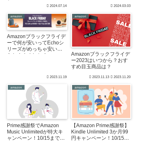
た
2024.07.14
2024.03.03
amazon
amazon
Amazonブラックフライデ
ーで何が安いってEchoシ
リーズがめっちゃ安いか
Amazonブラックフライデ
らおすすめしとく
ー2023はいつから？おす
すめ目玉商品は？
2023.11.19
2023.11.13
2023.11.20
amazon
amazon
Prime感謝祭でAmazon
【Amazon Prime感謝祭】
Music Unlimitedが特大キ
Kindle Unlimited 3か月99
ャンペーン！10/15までの
円キャンペーン！10/15ま