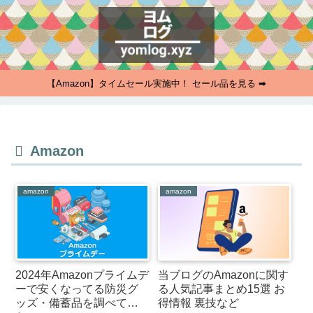
【Amazon】タイムセール実施中！ セール品を見る ➡
Amazon
amazon
amazon
2024年Amazonプライムデ
当ブログのAmazonに関す
ーで安くなってる防災グ
る人気記事まとめ15選 お
ッズ・備蓄品を調べてみ
得情報 裏技など