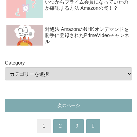
いつからプライム会員になっていたの
か確認する方法 Amazonの罠！？
対処法 AmazonのNHKオンデマンドを
勝手に登録されたPrimeVideoチャンネ
ル
Category
次のページ
次
1
2
9