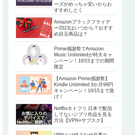
ーズがめっちゃ安いからお
すすめしとく
Amazonブラックフライデ
ー2023はいつから？おすす
め目玉商品は？
Prime感謝祭でAmazon
Music Unlimitedが特大キャ
ンペーン！10/15までの期間
限定
【Amazon Prime感謝祭】
Kindle Unlimited 3か月99円
キャンペーン！10/15まで急
げ！
Netflixネトフリ 日本で配信
してないジブリ作品を見る
方法【VPN×サブスク】
VPNとは何？なぜ必要な