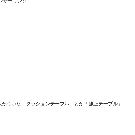
ンサーリンク
板がついた「
クッションテーブル
」とか「
膝上テーブル
」