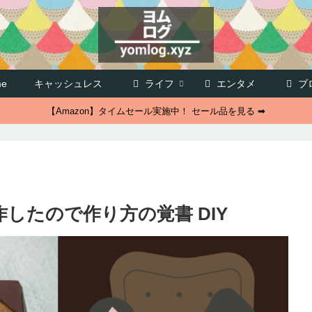
e
キャッシュレス
ライフ
エンタメ
ブ
【Amazon】タイムセール実施中！ セール品を見る ➡
したので作り方の覚書 DIY