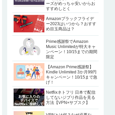
ーズがめっちゃ安いからお
すすめしとく
Amazonブラックフライデ
ー2023はいつから？おすす
め目玉商品は？
Prime感謝祭でAmazon
Music Unlimitedが特大キャ
ンペーン！10/15までの期間
限定
【Amazon Prime感謝祭】
Kindle Unlimited 3か月99円
キャンペーン！10/15まで急
げ！
Netflixネトフリ 日本で配信
してないジブリ作品を見る
方法【VPN×サブスク】
VPNとは何？なぜ必要な