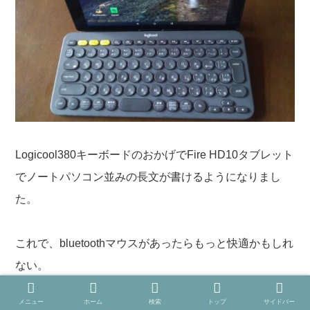
Logicool380キーボードのおかげでFire HD10タブレット
でノートパソコン並みの長文が書けるようになりまし
た。
これで、bluetoothマウスがあったらもっと快適かもしれ
ない。
メニュー
ホーム
検索
トップ
サイドバー
わたしのノートパソコンは少々古くて大きいため、動か