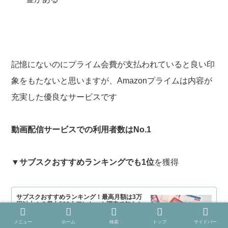
記憶にないのにプライム会費が支払われていると良い印
象をもたないと思いますが、Amazonプライムは内容が
充実した優良なサービスです
動画配信サービスでの利用者数はNo.1
▼
サブスクおすすめランキングでも1位
を獲得
サブスクおすすめランキング！最高月額は3万
円以上！？男女500人アンケート調査で知らな
かった便利なサービスが続々
保険マンモス株式会社のプレスリリース（2022年4月21
メニュー
ホーム
検索
トップ
サイドバー
日 17時00分）サブスクおすすめランキング！最高月額は