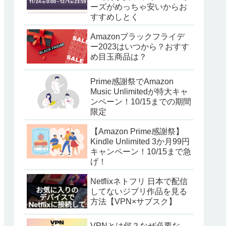
ーズがめっちゃ安いからお
すすめしとく
Amazonブラックフライデ
ー2023はいつから？おすす
め目玉商品は？
Prime感謝祭でAmazon
Music Unlimitedが特大キャ
ンペーン！10/15までの期間
限定
【Amazon Prime感謝祭】
Kindle Unlimited 3か月99円
キャンペーン！10/15まで急
げ！
Netflixネトフリ 日本で配信
してないジブリ作品を見る
方法【VPN×サブスク】
VPNとは何？なぜ必要な