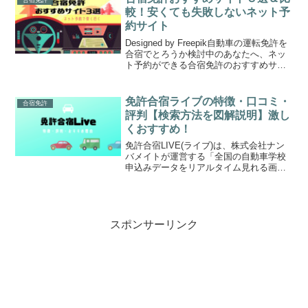
合宿免許
ー」について、特徴や評判を...
較！安くても失敗しないネット予
約サイト
Designed by Freepik自動車の運転免許を
合宿でとろうか検討中のあなたへ、ネッ
ト予約ができる合宿免許のおすすめサイ
トをご紹介します。合宿免許は通学より
も「安く」「早く」運転免許が取得でき
るので、時間があるうちに合宿で取って
免許合宿ライブの特徴・口コミ・
合宿免許
おく...
評判【検索方法を図解説明】激し
くおすすめ！
免許合宿LIVE(ライブ)は、株式会社ナン
バメイトが運営する「全国の自動車学校
申込みデータをリアルタイム見れる画期
的な免許合宿申込サイト」です。もし
も、私がこれから免許をとらなければい
けない状況なら確実に「免許合宿ライ
ブ」を利用して申し込み...
スポンサーリンク