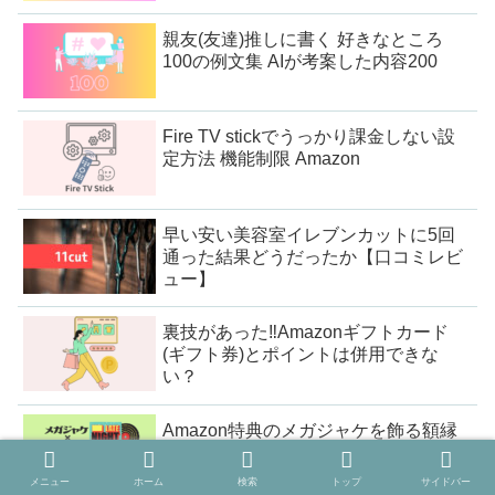
親友(友達)推しに書く 好きなところ
100の例文集 AIが考案した内容200
Fire TV stickでうっかり課金しない設
定方法 機能制限 Amazon
早い安い美容室イレブンカットに5回
通った結果どうだったか【口コミレビ
ュー】
裏技があった‼Amazonギフトカード
(ギフト券)とポイントは併用できな
い？
Amazon特典のメガジャケを飾る額縁
探し 100均か高級路線か
メニュー
ホーム
検索
トップ
サイドバー