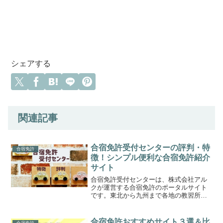
シェアする
関連記事
合宿免許受付センターの評判・特
合宿免許
徴！シンプル便利な合宿免許紹介
サイト
合宿免許受付センターは、株式会社アル
クが運営する合宿免許のポータルサイト
です。東北から九州まで各地の教習所が
様々なプランとともに紹介されていま
す。最短で13日間から卒業できる人気の
合宿免許サイト「合宿免許受付センタ
合宿免許おすすめサイト３選＆比