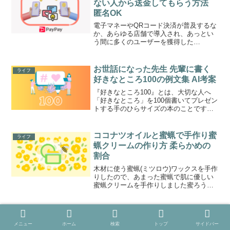
ない人から送金してもらう方法
匿名OK
電子マネーやQRコード決済が普及するな
か、あらゆる店舗で導入され、あっとい
う間に多くのユーザーを獲得した
PayPay(ペイペイ)今や、PayPay(ペイペ
イ)は日本で一番利用者が多いQRコード
決済と言われていますPayPayはどんどん
お世話になった先生 先輩に書く
ライフ
使い勝...
好きなところ100の例文集 AI考案
『好きなところ100』とは、大切な人へ
「好きなところ」を100個書いてプレゼン
トする手のひらサイズの本のことです好
きなところが100個書き込めたら、世界に
たったひとつの特別な贈り物になります
シールやカラフルなペンを用意して、相
ココナツオイルと蜜蝋で手作り蜜
ライフ
手のことを思い...
蝋クリームの作り方 柔らかめの
割合
木材に使う蜜蝋(ミツロウ)ワックスを手作
りしたので、あまった蜜蝋で肌に優しい
蜜蝋クリームを手作りしました蜜ろうク
リームには乾燥を防ぐ保湿効果があり、
材料の蜜蝋には優しい抗菌作用があると
言われています基本材料はオイルと蜜蝋
みんなパソコンで何をしている
ライフ
の2つだけどちらもネ...
の？知らないともったいないPC
メニュー
ホーム
検索
トップ
サイドバー