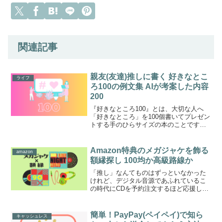
関連記事
親友(友達)推しに書く 好きなとこ
ライフ
ろ100の例文集 AIが考案した内容
200
『好きなところ100』とは、大切な人へ
「好きなところ」を100個書いてプレゼン
トする手のひらサイズの本のことです好
きなところが100個書き込めたら、世界に
たったひとつの特別な贈り物になります
かわいいシールやカラフルなペンを用意
Amazon特典のメガジャケを飾る
amazon
して、相手のこ...
額縁探し 100均か高級路線か
「推し」なんてものはずっといなかった
けれど、デジタル音源であふれているこ
の時代にCDを予約注文するほど応援した
いグループができてしまいましたものを
増やしたくないシンプルライフに憧れて
いたはずが、まさかCDを買うとは自分で
簡単！PayPay(ペイペイ)で知ら
キャッシュレス
も驚きです十数年ぶり...