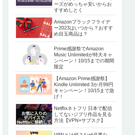
ーズがめっちゃ安いからお
すすめしとく
Amazonブラックフライデ
ー2023はいつから？おすす
め目玉商品は？
Prime感謝祭でAmazon
Music Unlimitedが特大キャ
ンペーン！10/15までの期間
限定
【Amazon Prime感謝祭】
Kindle Unlimited 3か月99円
キャンペーン！10/15まで急
げ！
Netflixネトフリ 日本で配信
してないジブリ作品を見る
方法【VPN×サブスク】
VPNとは何？なぜ必要な