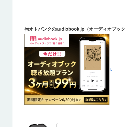
㈱オトバンクのaudiobook.jp（オーディオブ