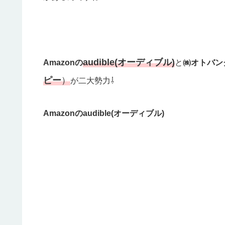
audible(オーディブル)
Amazonの
と
㈱オトバン
ピー
）
が二大勢力⇩
Amazonのaudible(オーディブル)