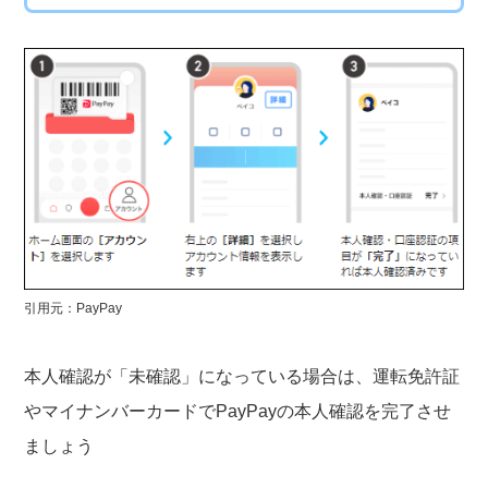
引用元：PayPay
本人確認が「未確認」になっている場合は、運転免許証
やマイナンバーカードでPayPayの本人確認を完了させ
ましょう