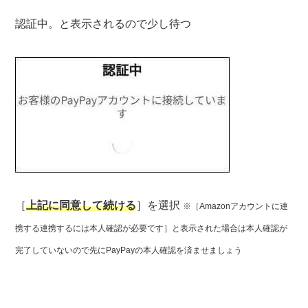
認証中。と表示されるので少し待つ
［
上記に同意して続ける
］を選択
※［Amazonアカウントに連
携する連携するには本人確認が必要です］と表示された場合は本人確認が
完了していないので先にPayPayの本人確認を済ませましょう