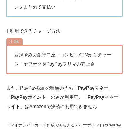
ンクまとめて支払い
⇩ 利用できるチャージ方法
登録済みの銀行口座・コンビニATMからチャー
ジ・ヤフオクやPayPayフリマの売上金
また、PayPay残高の種類のうち「
PayPayマネー
」
「
PayPayポイント
」のみが利用可。「
PayPayマネー
ライト
」はAmazonで決済に利用できません
※マイナンバーカード作成でもらえるマイナポイントはPayPay