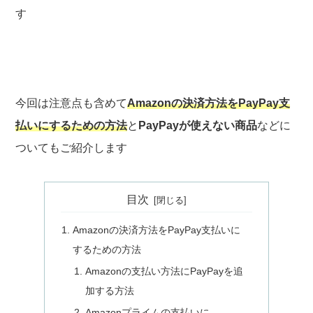
す
今回は注意点も含めて
Amazonの決済方法をPayPay支
払いにするための方法
と
PayPayが使えない商品
などに
ついてもご紹介します
目次
Amazonの決済方法をPayPay支払いに
するための方法
Amazonの支払い方法にPayPayを追
加する方法
Amazonプライムの支払いに