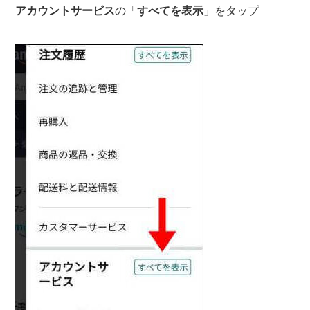
アカウントサービス
の「
すべてを表示
」をタップ