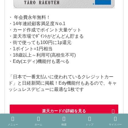
・ 年会費永年無料！
・14年連続顧客満足度Ｎo.1
・カード作成でポイント大量ゲット
・楽天市場でﾎﾟｲﾝﾄがどんどん貯まる
・街で使っても100円に1p還元
・1ポイント=1円相当
・18歳以上～利用可(高校生不可)
・Edy(エディ)機能付も選べる
「日本で一番支払いに使われているクレジットカー
ド」と日経新聞に掲載！Edy機能付もあるので、キャ
ッシュレスデビューに最適な1枚です
楽天カードの詳細を見る
メニュー
ホーム
検索
トップ
サイドバー