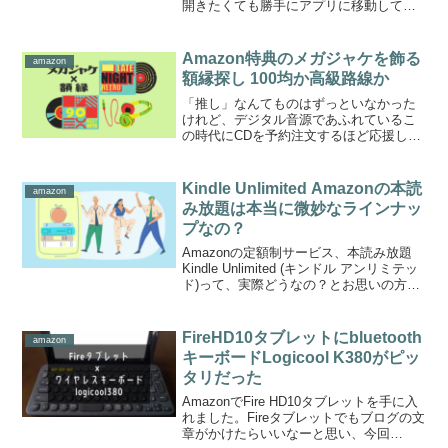
開きたくても勝手にアプリに移動してし
まいますAmazonアプリだけでなく、
Instagramやメルカリなど他のアプリでも
ブラウザから勝手にアプリに飛ばされる
Amazon特典のメガジャケを飾る
amazon
こと...
額縁探し 100均か高級路線か
「推し」なんてものはずっといなかった
けれど、デジタル音源であふれているこ
の時代にCDを予約注文するほど応援した
いグループができてしまいましたものを
増やしたくないシンプルライフに憧れて
いたはずが、まさかCDを買うとは自分で
Kindle Unlimited Amazonの本読
amazon
も驚きです十数年ぶり...
み放題は本当に微妙なラインナッ
プなの？
Amazonの定額制サービス、本読み放題
Kindle Unlimited (キンドル アンリミテッ
ド)って、実際どうなの？とお思いの方に
Amazon Kindle Unlimitedユーザーの私
が、実際に本のラインナップや使い心
地、 Kin...
FireHD10タブレットにbluetooth
amazon
キーボードLogicool K380がピッ
タリだった
AmazonでFire HD10タブレットを手に入
れました。Fireタブレットでもブログの文
章がかけたらいいなーと思い、今回