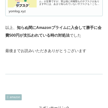
ム」が定番ですが、実は他に何種類ものサブスクがあり
ます中には、あまり知られていないサブスクも！こちら
の記事では、Amazonのサブスクリプション(定額制サー
ビス)の種類と値段、簡...
yomlog.xyz
以上、
知らぬ間にAmazonプライムに入会して勝手に会
費500円が支払われている時の対処法
でした
最後までお読みいただきありがとうございます
amazon
スポンサーリンク