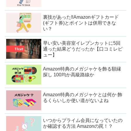
裏技があった‼Amazonギフトカード
(ギフト券)とポイントは併用できな
い？
早い安い美容室イレブンカットに5回
通った結果どうだったか【口コミレビ
ュー】
Amazon特典のメガジャケを飾る額縁
探し 100均か高級路線か
Amazon特典のメガジャケとは何か 飾
るくらいしか使い道がないよね
いつからプライム会員になっていたの
か確認する方法 Amazonの罠！？