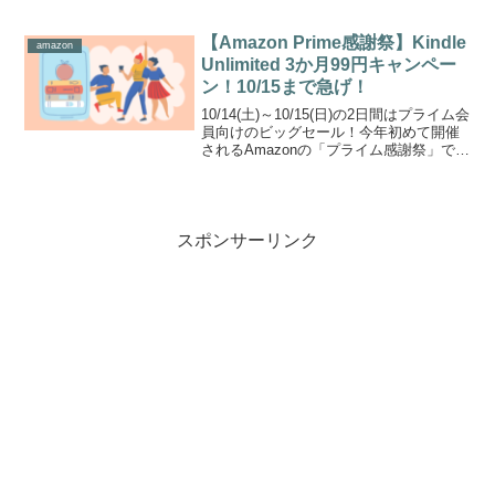
bluetoothで接続するワイヤレスキーボー
ド「Logicool K380」と合わせてみると…
サイズ感がピッタリ！...
【Amazon Prime感謝祭】Kindle
amazon
Unlimited 3か月99円キャンペー
ン！10/15まで急げ！
10/14(土)～10/15(日)の2日間はプライム会
員向けのビッグセール！今年初めて開催
されるAmazonの「プライム感謝祭」です
プライム感謝祭に先がけて、Amazonプラ
イム会員限定でKindle Unlimited(キンド
ル・アンリミ...
スポンサーリンク