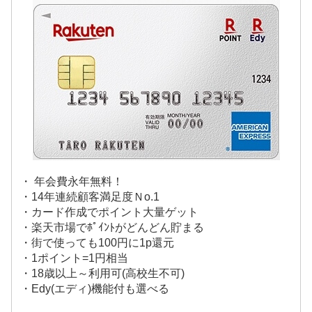
・ 年会費永年無料！
・14年連続顧客満足度Ｎo.1
・カード作成でポイント大量ゲット
・楽天市場でﾎﾟｲﾝﾄがどんどん貯まる
・街で使っても100円に1p還元
・1ポイント=1円相当
・18歳以上～利用可(高校生不可)
・Edy(エディ)機能付も選べる