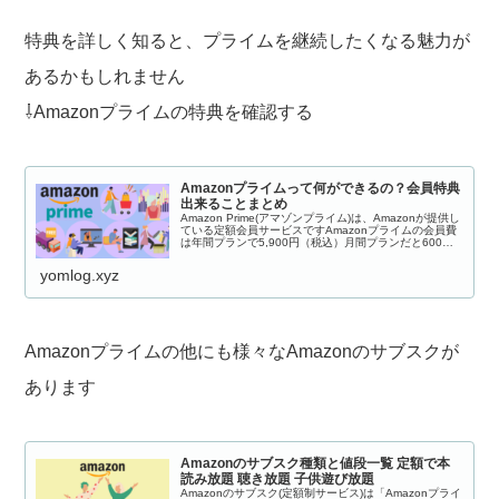
特典を詳しく知ると、プライムを継続したくなる魅力が
あるかもしれません
⇩Amazonプライムの特典を確認する
Amazonプライムって何ができるの？会員特典
出来ることまとめ
Amazon Prime(アマゾンプライム)は、Amazonが提供し
ている定額会員サービスですAmazonプライムの会員費
は年間プランで5,900円（税込）月間プランだと600円
（税込）で利用できます。価格と比べて会員特典が充実
しているのが...
yomlog.xyz
Amazonプライムの他にも様々なAmazonのサブスクが
あります
Amazonのサブスク種類と値段一覧 定額で本
読み放題 聴き放題 子供遊び放題
Amazonのサブスク(定額制サービス)は「Amazonプライ