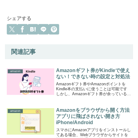
シェアする
関連記事
Amazonギフト券がKindleで使え
amazon
ない！できない時の設定と対処法
Amazonギフト券やAmazonポイントを
Kindle本の支払いに使うことは可能です
しかし、Amazonギフト券が余っているか
ら電子書籍でも読もうかと思ってKindle
本を購入したらクレジットカードで決済
された！という苦い経験をした人、結...
Amazonをブラウザから開く方法
amazon
アプリに飛ばされない開き方
iPhone/Android
スマホにAmazonアプリをインストールし
てある場合、Webブラウザからサイトを