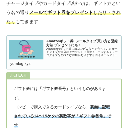
チャージタイプやカードタイプ以外では、ギフト券とい
う名の通り
メールでギフト券をプレゼント
したり・され
たり
もできます
Amazonギフト券Eメールタイプ 買い方と登録
方法 プレゼントにも！
Amazonのギフト券にはコンビニなどで売っているカー
ドタイプや自分のアカウントに直接チャージするチャー
ジタイプなど様々な種類があります今回はメールアドレ
スや携帯電話番号を知っている相手に贈れるＥメールタ
イプのAmazonギフト券をご紹介し...
yomlog.xyz
ギフト券には
「ギフト券番号」
というものがありま
す。
コンビニで購入できるカードタイプなら、
裏面に記載
されている14〜15ケタの英数字が「ギフト券番号」で
す