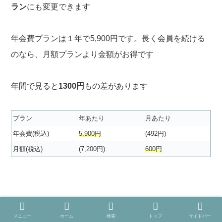
ラン
にも変更できます
年会費プランは１年で5,900円です。長く会員を続ける
のなら、月額プランより金額がお得です
年間で見ると
1300円
もの差があります
プラン
年あたり
月あたり
年会費(税込)
5,900円
(492円)
月額(税込)
(7,200円)
600円
スマホ
だと「
Amazonプライム
」ページ下部にある
メニュー
ホーム
検索
トップ
サイドバー